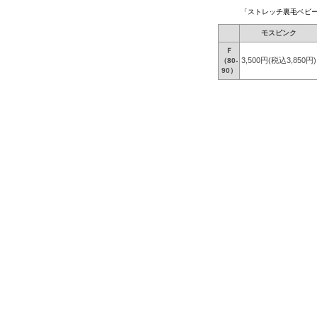
「ストレッチ裏毛ベビ
モスピンク
Ｆ
3,500円(税込3,850円)
（80-
90）