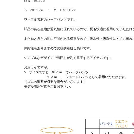
品質：綿100％
Ｓ 80~90cm ・ M 100~110cm
ワッフル素材のハーフパンツです。
凹凸のある生地は通気性に優れているので、夏も快適に着用していただけ
また糸と糸との間に空間がある構造なので、吸水性・吸湿性にとても優れ
伸縮性もありますので比較的着脱し易いです。
シンプルなデザインで着回しが利く重宝するアイテムです。
おおよそですが、
S サイズですと 80ｃｍ でハーフパンツ
90ｃｍ ~ ショートパンツとして着用いただけます。
（ゴムの調整が必要な場合がございます）
モデル着用写真をご参照下さい。